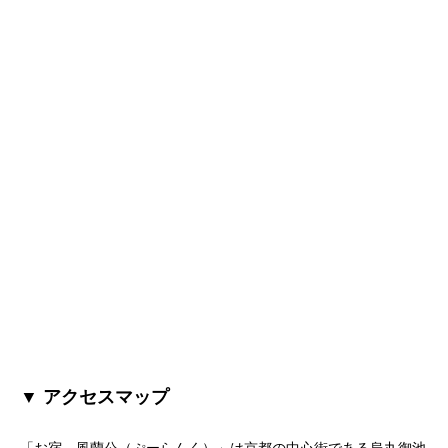
▼ アクセスマップ
「お宿 風蘭公（ぷーらんく）」は京都の中心街である烏丸御池